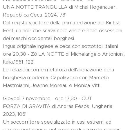
UNA NOTTE TRANQUILLA di Michal Hogenauer,
Repubblica Ceca, 2024, 78'
Dal regista vincitore della prima edizione del KinEst
Fest, un noir che scava nelle ansie e nelle ossessioni
dei maschi occidentali borghesi.
lingua originale inglese e ceca con sottotitoli italiani
ore 20,30 - Zō LA NOTTE di Michelangelo Antonioni,
Italia,1961, 122'
Le relazioni come metafora dell'alienazione della
borghesia moderna. Capolavoro con Marcello
Mastroianni, Jeanne Moreau e Monica Vitti.
Giovedì 7 novembre - ore 17,30 - CUT
FORZA DI GRAVITÀ di András Fésős, Ungheria,
2023, 106'
Un soccorritore specializzato in casi estremi ad
altezze vertiginose, nel cercare di capire le ragioni